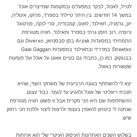
לטייל, לאכול, לבקר במפעלים ובמקומות שמייצרים אוכל
במשך 14 חודשים. בין היתר טיילתי בספרד, מרוקו, איטליה,
יוון, גרמניה, תאילנד, לאוס, קמבודיה, סרי לנקה, פורטוגל
ורוסיה. רוב הזמן גרתי בספרד ותאילנד. חוויה מטורפת.
התמחיתי במסעדות Arzak בסן סבסטיאן, Diverxo וגם
Streetxo במדריד ובתאילנד במסעדות Gaggan וGaa
בבנגקוק. כמו כן, כתבתי גם בטיים אאוט על אוכל ועל תופעות
שקשורות באוכל.
יצא לי להשתתף בעונה הרביעית של משחקי השף, שהיא
תכנית ריאליטי של אוכל ולהגיע עד לגמר. כבוד עצום.
ההשתתפות שם היא הכי מקרית אבל זו פשוט חוויה מטורפת
שנתנה לי ביטחון להאמין בעצמי ולרצות ליצור וללכת הכי רחוק
שיש.
בשלוש השנים האחרונות העיסוק העיקרי שלי הוא ארוחות