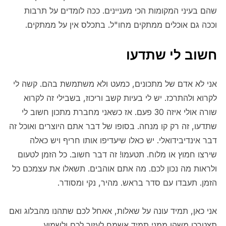
שהם בעיני המקומות הכי מעניינים. ככה לומדים על תרבות
וככה גם אוכלים ממתקים מחו"ל. בתכלס אין על ממתקים.
חשוב לי שתדעו
אני לא אדם של מתכונים, כמעט ולא משתמשת בהם. קשה לי
לקרוא ולהתרכז. יש לי בעיות קשב וריכוז, בשבילי זה לקרוא
שורה אולי איזה 30 פעם. אז כשאני מחברת מתכון חשוב לי
שתדעו, זה רק קו מנחה. בסופו של דבר אתם היוצרים ואוכל זה
דבר אינדיבידואלי. יש כאלו שיעדיפו אותו חריף ויש כאלה
שירצו חמוץ או מלוח. תטעמו! זה דבר חשוב. כל הזמן לטעום
ולראות מה נכון לכם. מה אתם אוהבים. תשאלו את עצמכם כל
הזמן. תעבדו עם סדר בראש. מהיר, נקי ומסודר.
אני כאן, תמיד עונה על שאלות, אאחל לכם שתהנו מהבלוג ואם
תצטרכו משהו ממני תמיד אשמח לעזור לכם ולשמוע,