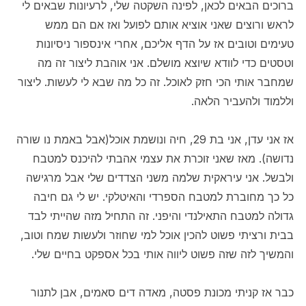
ברוכים הבאים לכאן, לפינה השקטה שלי, לרעיונות שבאים לי
לראש ורוצים שאני אוציא אותם לפועל ואז אם הם ממש
טעימים וטובים אז על הדף אליכם, אחרי אינספור ניסיונות
וטסטים כדי לוודא שיוצא מושלם. אני אוהבת ליצור זה מה
שמחבר אותי הכי חזק לאוכל. זה כל מה שבא לי לעשות. ליצור
וללמוד ולהעביר הלאה.
אז אני עדן, אני בת 29, חיה ונושמת אוכל(אבל באמת נו שורה
נדושה). מאז שאני זוכרת את עצמי אהבתי להיכנס למטבח
ולבשל. אני עיראקית שלמה משני הצדדים שלי אבל מרגישה
כל כך מחוברת למטבח הספרדי והאיטלקי. יש לי גם חיבה
גדולה למטבח התאילנדי והיפני. זה התחיל מזה שהייתי לבד
בבית ורציתי פשוט להכין אוכל למי שחוזר ולעשות שמח וטוב,
והמשיך לזה שזה פשוט ליווה אותי בכל אספקט בחיים שלי.
כבר אז קניתי מכונת פסטה, מאדה דים סאמים, אבן לתנור