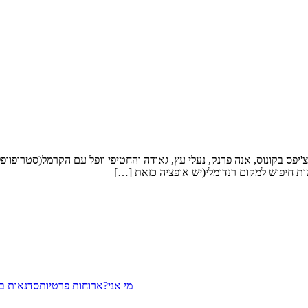
יל 12 וכל מה שנחרט בזיכרוני היה צ'יפס בקונוס, אנה פרנק, נעלי עץ, גאודה והחטיפי וופל
ת חיפוש למקום רנדומלי(יש אופציה כזאת […]
מי אני?
ארוחות פרטיות
סדנאות בי