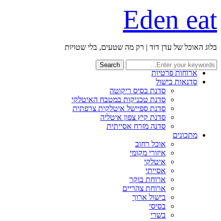
Eden eat
בלוג האוכל של עדן דוד | רק מה שטעים, בלי שטויות
מי אני?
ארוחות פרטיות
סדנאות בישול
סדנת בסיס ריקוטה
סדנת טכניקות במטבח האיטלקי
סדנת ספיישל איטלקית צרפתית
סדנת קיץ צפון איטליה
סדנה מזרח אסייתית
מתכונים
אוכל רחוב
איזורי מקומי
איטלקי
אסייתי
ארוחת בוקר
ארוחת צהריים
בישול ארוך
בסיסי
בשרי