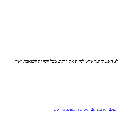
 עם הקרמל(סטרופוופל). חיפשתי יעד שקט לנקות את הראש מכל השגרה השואבת וישר
שול
מתכונים
מקומות בעולם
צרו קשר