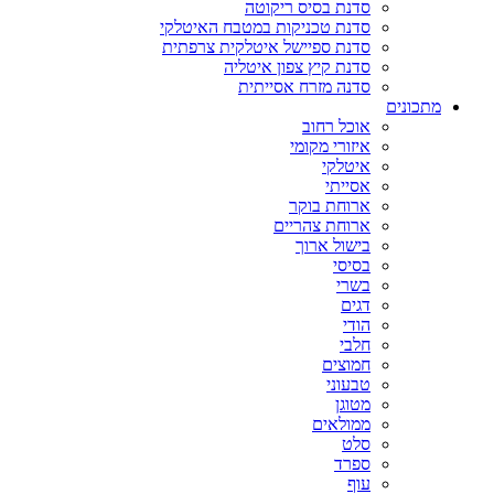
סדנת בסיס ריקוטה
סדנת טכניקות במטבח האיטלקי
סדנת ספיישל איטלקית צרפתית
סדנת קיץ צפון איטליה
סדנה מזרח אסייתית
מתכונים
אוכל רחוב
איזורי מקומי
איטלקי
אסייתי
ארוחת בוקר
ארוחת צהריים
בישול ארוך
בסיסי
בשרי
דגים
הודי
חלבי
חמוצים
טבעוני
מטוגן
ממולאים
סלט
ספרד
עוף