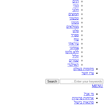
דגים
הודי
חלבי
חמוצים
טבעוני
מטוגן
ממולאים
סלט
ספרד
עוף
עיראקי
צמחוני
ללא גלוטן
קליל
שמרים
תאילנדי
מקומות בעולם
צרו קשר
MENU
מי אני?
ארוחות פרטיות
סדנאות בישול