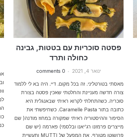
פסטה סוכריות עם בטטות, גבינה
כחולה ותרד
ינואר 4, 2021
0 comments
וב
מאסתי בטורטליני. זה בכל מקום. דיי. היה בא לי ללמוד
וו
צורה חדשה מעניינת והחלטתי שאכין פסטה בצורת
למ
סוכריה. כשהתחלתי לקרוא ראיתי שבאנגלית היא
הת
כתובה בתור Caramelle Pasta. כשחיפשתי את
כו
הסיפור וההיסטוריה ראיתי שמקורה במחוז מודנה( שם
כמ
מייצרים פרמזנו רג'יאנו ובלסמי) פארמה (יש שם
פרושוטו מטורף, את המפעל של MUTTI ותעשיית