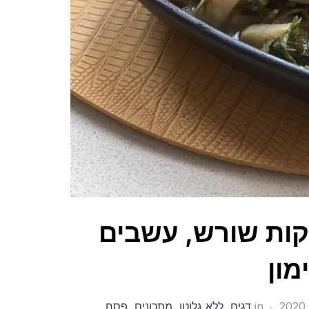
קות שורש, עשבים
מון
in
דגים
,
ללא גלוטן
,
מתכונים
,
פסח