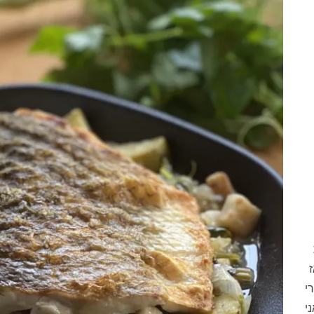
ז
י
י