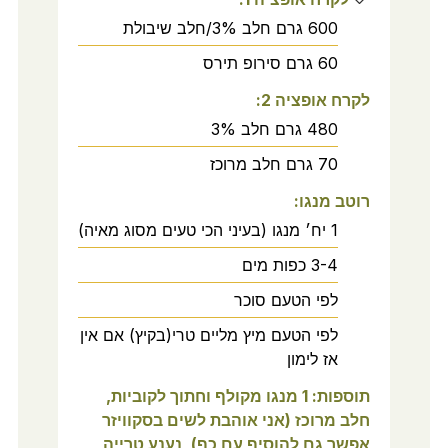
600
גרם
חלב 3%/חלב שיבולת
60
גרם
סירופ תירס
לקרח אופציה 2:
480
גרם
חלב 3%
70
גרם
חלב מרוכז
רוטב מנגו:
1
יח׳
מנגו (בעיני הכי טעים מסוג מאיה)
3-4
כפות
מים
לפי הטעם
סוכר
לפי הטעם
מיץ מליים טרי(בקיץ) אם אין
אז לימון
תוספות: 1 מנגו מקולף וחתוך לקוביות,
חלב מרוכז (אני אוהבת לשים בסקוויזר
אפשר גם להוסיף עם כף), נענע טרייה,