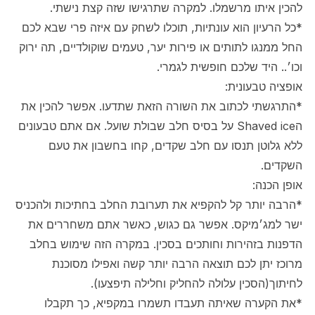
להכין איתו מרשמלו. למקרה שתרגישו שזה קצת נישתי.
*כל הרעיון הוא עונתיות, תוכלו לשחק עם איזה פרי שבא לכם
החל ממנגו לתותים או פירות יער, טעמים שוקולדיים, תה ירוק
וכו׳.. היד שלכם חופשית לגמרי.
אופציה טבעונית:
*התרגשתי לכתוב את השורה הזאת שתדעו. אפשר להכין את
הShaved ice על בסיס חלב שבולת שועל. אם אתם טבעונים
ללא גלוטן תנסו עם חלב שקדים, קחו בחשבון את טעם
השקדים.
אופן הכנה:
*הרבה יותר קל להקפיא את תערובת החלב בחתיכות ולהכניס
ישר למג׳מיקס. אפשר גם כגוש, כאשר אתם משחררים את
הדפנות בזהירות וחותכים בסכין. במקרה הזה שימוש בחלב
מרוכז יתן לכם תוצאה הרבה יותר קשה ואפילו מסוכנת
לחיתוך(הסכין עלולה להחליק וחלילה תיפצעו).
*את הקערה שאיתה תעבדו תשמרו במקפיא, כך תקבלו