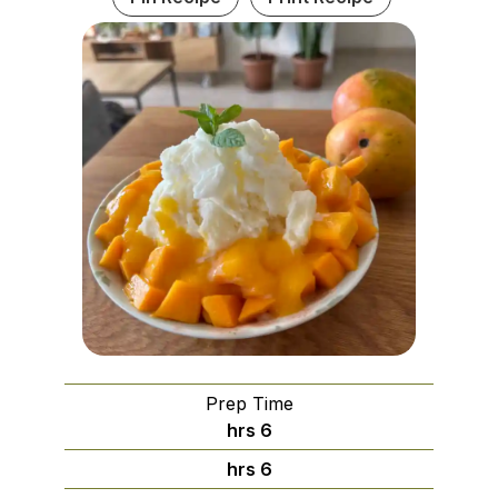
Prep Time
hrs
6
hrs
6