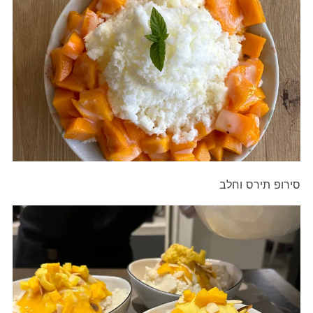
סירופ תירס וחלב