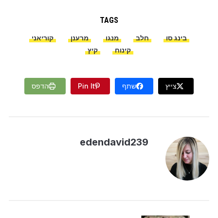
TAGS
בינג סו
חלב
מנגו
מרענן
קוריאני
קינוח
קיץ
צייץ
שתף
Pin It
הדפס
edendavid239