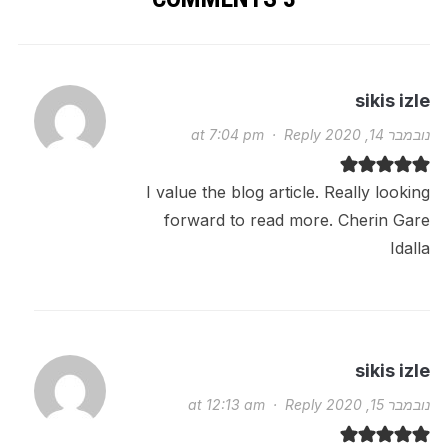
sikis izle
נובמבר 14, 2020 at 7:04 pm
Reply
·
I value the blog article. Really looking
forward to read more. Cherin Gare
Idalla
sikis izle
נובמבר 15, 2020 at 12:13 am
Reply
·