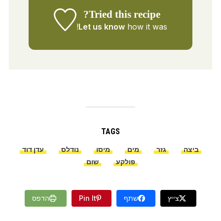
Tried this recipe?
Let us know
how it was!
TAGS
ביצה
גזר
מים
מיסו
נודלס
עדן דוד
פולקע
שום
צייץ
שתף
Pin It
הדפס