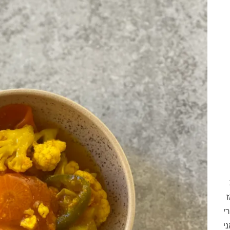
ז
י
י