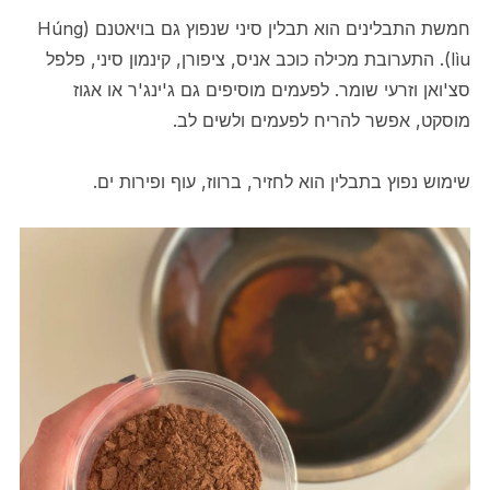
חמשת התבלינים הוא תבלין סיני שנפוץ גם בויאטנם (Húng
lìu). התערובת מכילה כוכב אניס, ציפורן, קינמון סיני, פלפל
סצ'ואן וזרעי שומר. לפעמים מוסיפים גם ג'ינג'ר או אגוז
מוסקט, אפשר להריח לפעמים ולשים לב.
שימוש נפוץ בתבלין הוא לחזיר, ברווז, עוף ופירות ים.