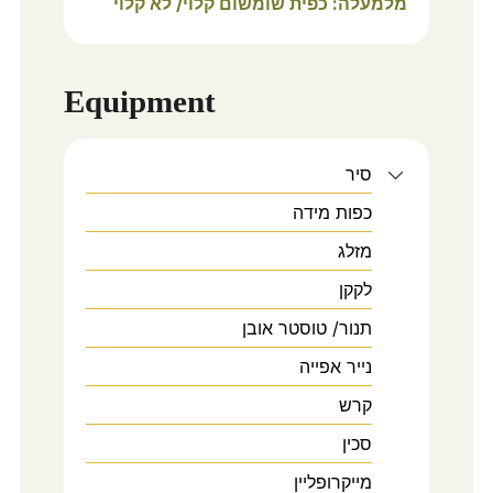
מלמעלה: כפית שומשום קלוי/ לא קלוי
Equipment
סיר
כפות מידה
מזלג
לקקן
תנור/ טוסטר אובן
נייר אפייה
קרש
סכין
מייקרופליין