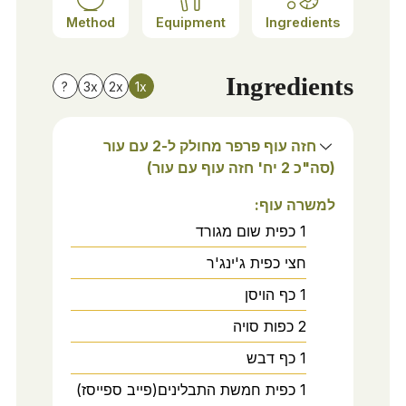
Method
Equipment
Ingredients
Ingredients
?
3x
2x
1x
חזה עוף פרפר מחולק ל-2 עם עור
(סה"כ 2 יח' חזה עוף עם עור)
למשרה עוף:
1
כפית
שום מגורד
חצי
כפית
ג'ינג'ר
1
כף
הויסן
2
כפות
סויה
1
כף
דבש
1
כפית
חמשת התבלינים(פייב ספייסז)