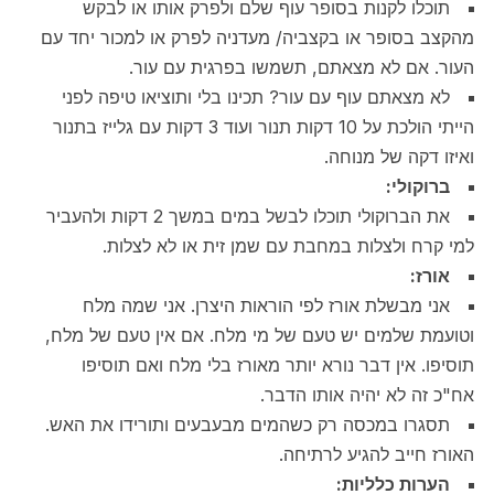
תוכלו לקנות בסופר עוף שלם ולפרק אותו או לבקש
מהקצב בסופר או בקצביה/ מעדניה לפרק או למכור יחד עם
העור. אם לא מצאתם, תשמשו בפרגית עם עור.
לא מצאתם עוף עם עור? תכינו בלי ותוציאו טיפה לפני
הייתי הולכת על 10 דקות תנור ועוד 3 דקות עם גלייז בתנור
ואיזו דקה של מנוחה.
ברוקולי:
את הברוקולי תוכלו לבשל במים במשך 2 דקות ולהעביר
למי קרח ולצלות במחבת עם שמן זית או לא לצלות.
אורז:
אני מבשלת אורז לפי הוראות היצרן. אני שמה מלח
וטועמת שלמים יש טעם של מי מלח. אם אין טעם של מלח,
תוסיפו. אין דבר נורא יותר מאורז בלי מלח ואם תוסיפו
אח"כ זה לא יהיה אותו הדבר.
תסגרו במכסה רק כשהמים מבעבעים ותורידו את האש.
האורז חייב להגיע לרתיחה.
הערות כלליות: