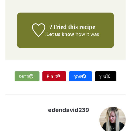
Tried this recipe?
Let us know
how it was!
צייץ
שתף
Pin It
הדפס
edendavid239