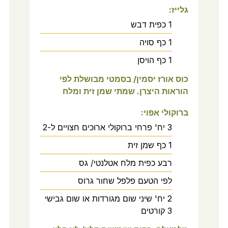
גלייז:
1
כפית
דבש
1
כף
סויה
1
כף
הויסן
כוס אורז יסמין/ בסמטי מבושלת לפי
הוראות היצרן. שמתי שמן זית ומלח
ברוקולי אפוי:
3
יח'
פרחי ברוקולי ארוכים חצויים ל-2
1
כף
שמן זית
רבע
כפית
מלח אטלנטי/ גס
לפי
הטעם
פלפל שחור גרוס
2
יח'
שיני שום מגורדות או שום גבישי
3 קורטים